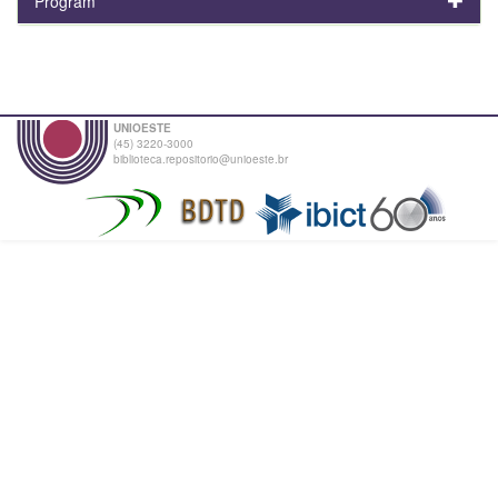
Program
UNIOESTE
(45) 3220-3000
biblioteca.repositorio@unioeste.br