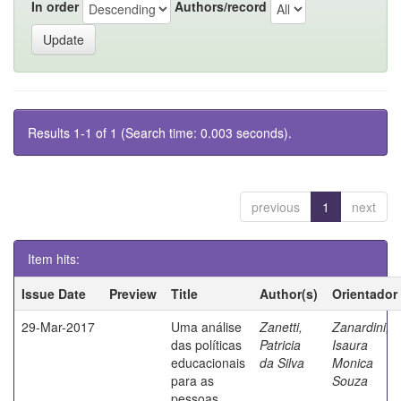
In order
Authors/record
Results 1-1 of 1 (Search time: 0.003 seconds).
previous
1
next
Item hits:
Issue Date
Preview
Title
Author(s)
Orientador
29-Mar-2017
Uma análise
Zanetti,
Zanardini,
das políticas
Patricia
Isaura
educacionais
da Silva
Monica
para as
Souza
pessoas