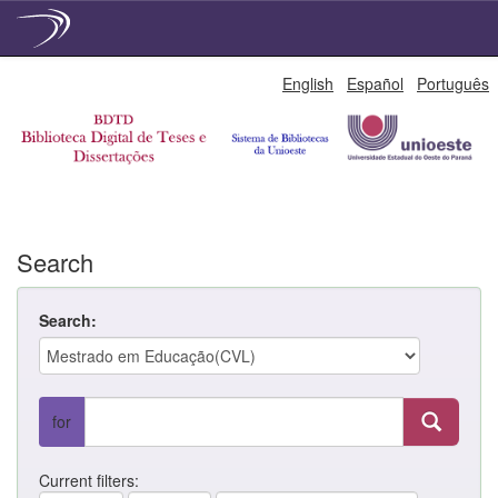
Skip
English
Español
Português
navigation
Search
Search:
for
Current filters: