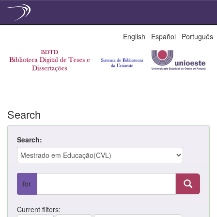
Skip
English
Español
Português
navigation
Search
Search:
for
Current filters: