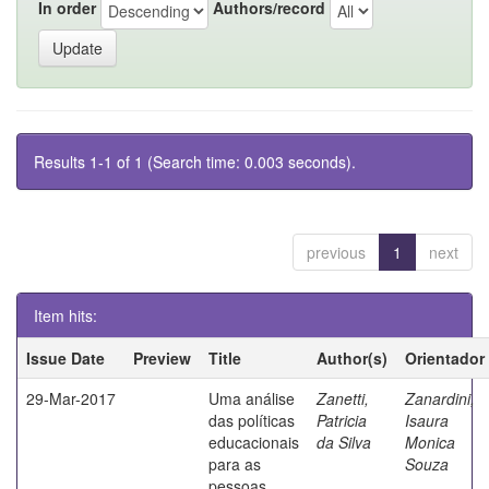
In order
Authors/record
Results 1-1 of 1 (Search time: 0.003 seconds).
previous
1
next
Item hits:
Issue Date
Preview
Title
Author(s)
Orientador
29-Mar-2017
Uma análise
Zanetti,
Zanardini,
das políticas
Patricia
Isaura
educacionais
da Silva
Monica
para as
Souza
pessoas