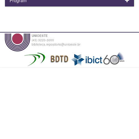
Program
UNIOESTE
(45) 3220-3000
biblioteca.repositorio@unioeste.br