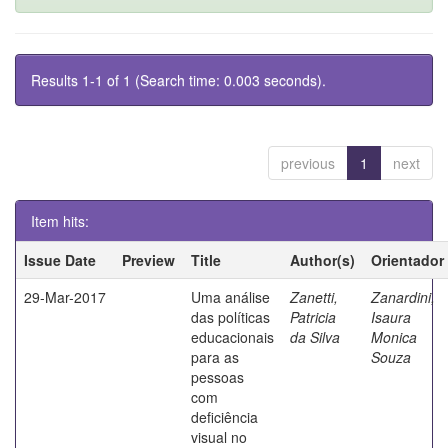
Results 1-1 of 1 (Search time: 0.003 seconds).
previous
1
next
Item hits:
Issue Date
Preview
Title
Author(s)
Orientador
29-Mar-2017
Uma análise
Zanetti,
Zanardini,
das políticas
Patricia
Isaura
educacionais
da Silva
Monica
para as
Souza
pessoas
com
deficiência
visual no