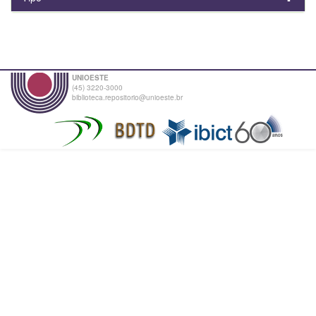
UNIOESTE
(45) 3220-3000
biblioteca.repositorio@unioeste.br