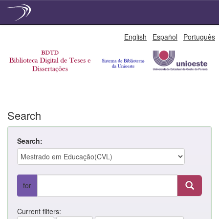
Skip
English
Español
Português
navigation
Search
Search:
for
Current filters: