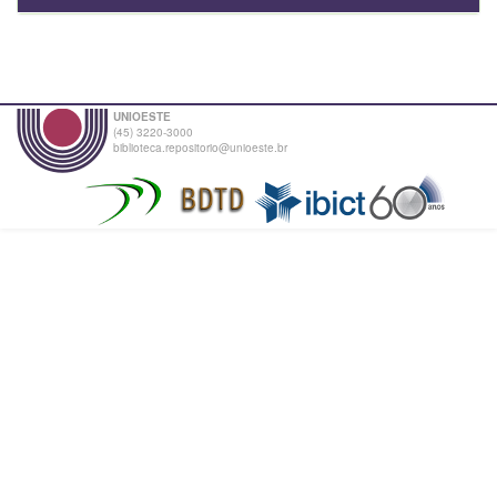
UNIOESTE
(45) 3220-3000
biblioteca.repositorio@unioeste.br