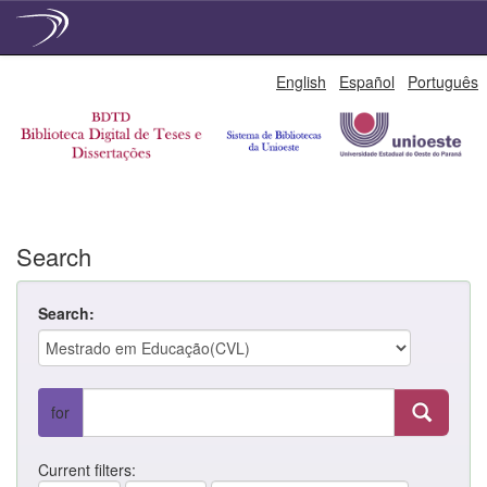
Skip
English
Español
Português
navigation
Search
Search:
for
Current filters: