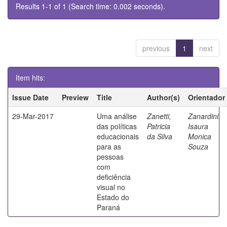
Results 1-1 of 1 (Search time: 0.002 seconds).
previous
1
next
Item hits:
Issue Date
Preview
Title
Author(s)
Orientador
29-Mar-2017
Uma análise
Zanetti,
Zanardini,
das políticas
Patricia
Isaura
educacionais
da Silva
Monica
para as
Souza
pessoas
com
deficiência
visual no
Estado do
Paraná