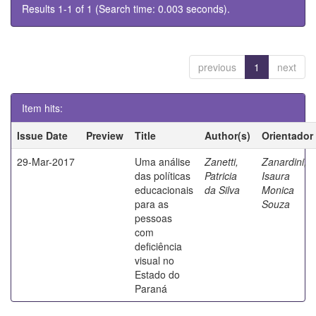
Results 1-1 of 1 (Search time: 0.003 seconds).
previous
1
next
Item hits:
Issue Date
Preview
Title
Author(s)
Orientador
29-Mar-2017
Uma análise
Zanetti,
Zanardini,
das políticas
Patricia
Isaura
educacionais
da Silva
Monica
para as
Souza
pessoas
com
deficiência
visual no
Estado do
Paraná