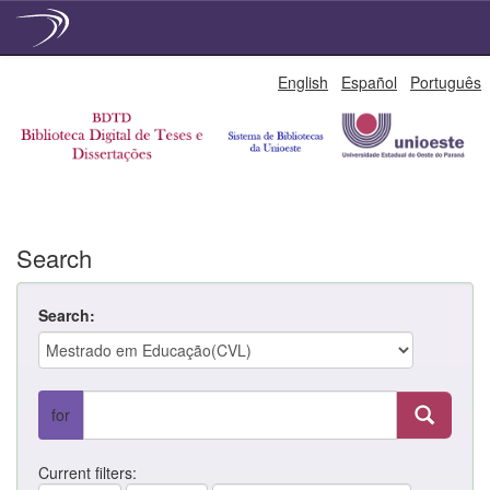
Skip
English
Español
Português
navigation
Search
Search:
for
Current filters: