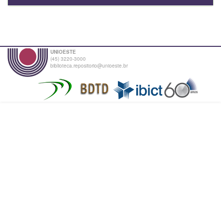
UNIOESTE
(45) 3220-3000
biblioteca.repositorio@unioeste.br