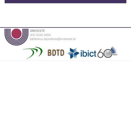
UNIOESTE
(45) 3220-3000
biblioteca.repositorio@unioeste.br