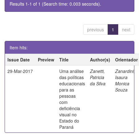
Results 1-1 of 1 (Search time: 0.003 seconds).
previous
1
next
Item hits:
Issue Date
Preview
Title
Author(s)
Orientador
29-Mar-2017
Uma análise
Zanetti,
Zanardini,
das políticas
Patricia
Isaura
educacionais
da Silva
Monica
para as
Souza
pessoas
com
deficiência
visual no
Estado do
Paraná