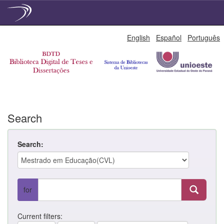
Skip
English
Español
Português
navigation
Search
Search:
for
Current filters: