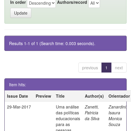
In order
Authors/record
Results 1-1 of 1 (Search time: 0.003 seconds).
previous
1
next
Item hits:
Issue Date
Preview
Title
Author(s)
Orientador
29-Mar-2017
Uma análise
Zanetti,
Zanardini,
das políticas
Patricia
Isaura
educacionais
da Silva
Monica
para as
Souza
pessoas