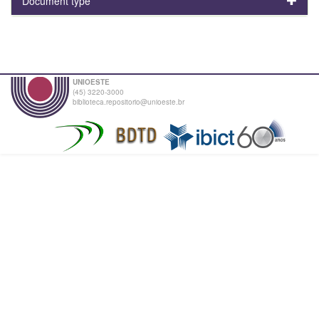
Document type
UNIOESTE
(45) 3220-3000
biblioteca.repositorio@unioeste.br