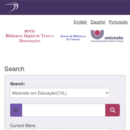
Skip
English
Español
Português
navigation
Search
Search:
for
Current filters: