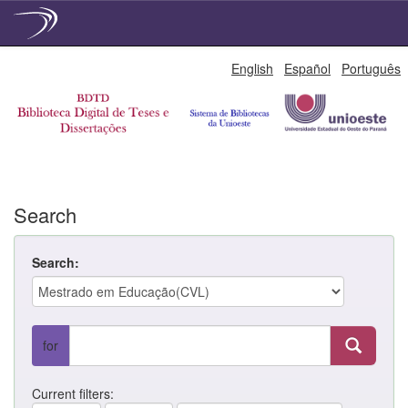
Skip
English
Español
Português
navigation
Search
Search:
for
Current filters: