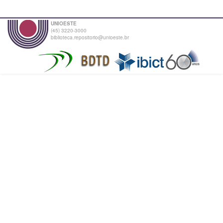
UNIOESTE
(45) 3220-3000
biblioteca.repositorio@unioeste.br