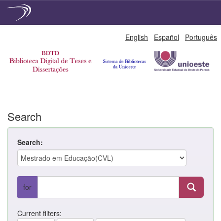
Skip
English
Español
Português
navigation
Search
Search:
for
Current filters: