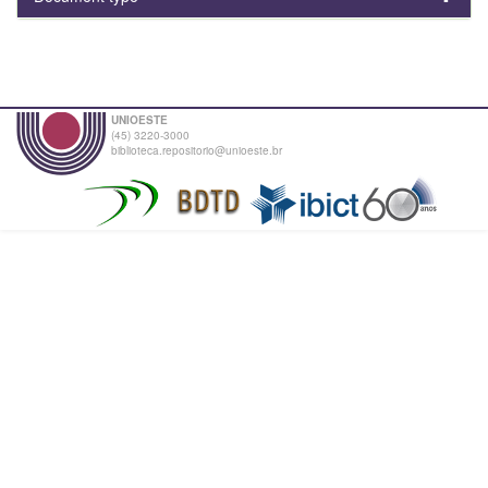
UNIOESTE
(45) 3220-3000
biblioteca.repositorio@unioeste.br