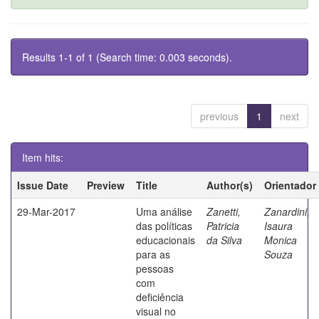
Results 1-1 of 1 (Search time: 0.003 seconds).
previous
1
next
Item hits:
Issue Date
Preview
Title
Author(s)
Orientador
29-Mar-2017
Uma análise
Zanetti,
Zanardini,
das políticas
Patricia
Isaura
educacionais
da Silva
Monica
para as
Souza
pessoas
com
deficiência
visual no