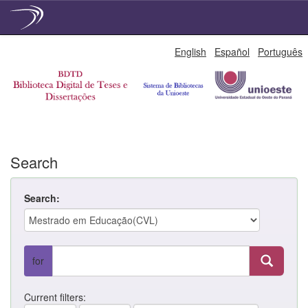
Skip
English
Español
Português
navigation
Search
Search:
for
Current filters: