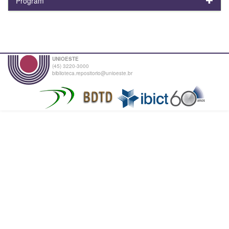
Program
UNIOESTE
(45) 3220-3000
biblioteca.repositorio@unioeste.br