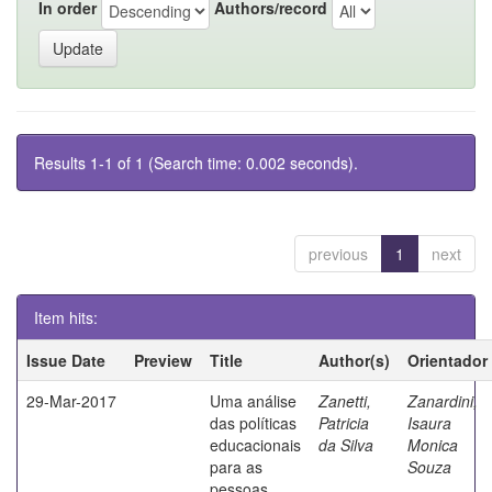
In order
Authors/record
Results 1-1 of 1 (Search time: 0.002 seconds).
previous
1
next
Item hits:
Issue Date
Preview
Title
Author(s)
Orientador
29-Mar-2017
Uma análise
Zanetti,
Zanardini,
das políticas
Patricia
Isaura
educacionais
da Silva
Monica
para as
Souza
pessoas