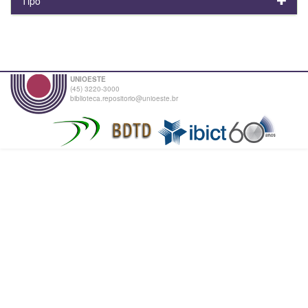
Tipo
UNIOESTE
(45) 3220-3000
biblioteca.repositorio@unioeste.br