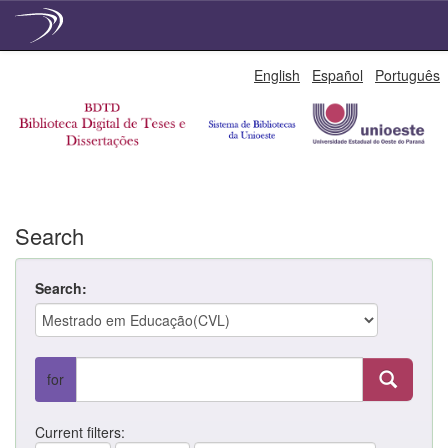
Skip
English
Español
Português
navigation
Search
Search:
for
Current filters: