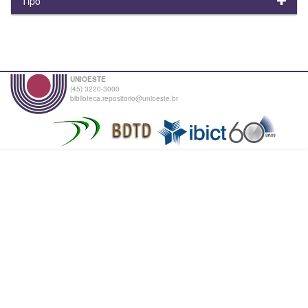
Tipo
UNIOESTE
(45) 3220-3000
biblioteca.repositorio@unioeste.br