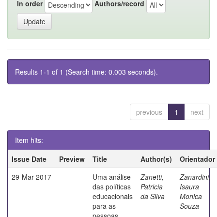
In order
Authors/record
Results 1-1 of 1 (Search time: 0.003 seconds).
previous
1
next
Item hits:
Issue Date
Preview
Title
Author(s)
Orientador
29-Mar-2017
Uma análise
Zanetti,
Zanardini,
das políticas
Patricia
Isaura
educacionais
da Silva
Monica
para as
Souza
pessoas