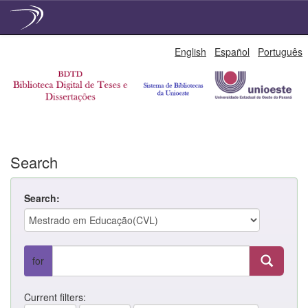
Skip
English
Español
Português
navigation
Search
Search:
for
Current filters: