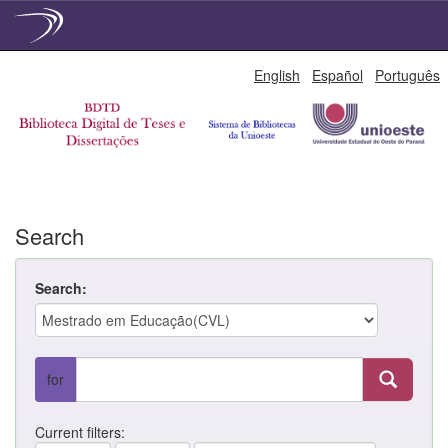
Skip
English
Español
Português
navigation
Search
Search:
for
Current filters: