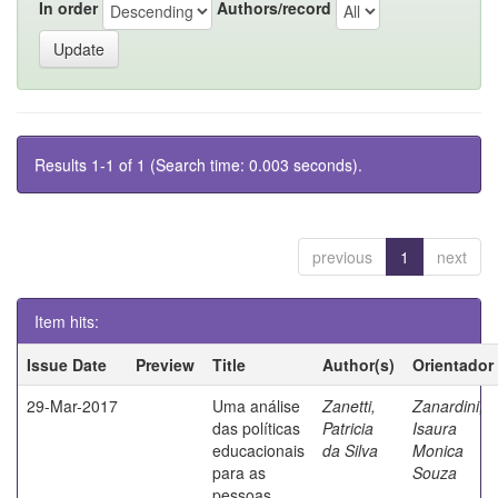
In order
Authors/record
Results 1-1 of 1 (Search time: 0.003 seconds).
previous
1
next
Item hits:
Issue Date
Preview
Title
Author(s)
Orientador
29-Mar-2017
Uma análise
Zanetti,
Zanardini,
das políticas
Patricia
Isaura
educacionais
da Silva
Monica
para as
Souza
pessoas