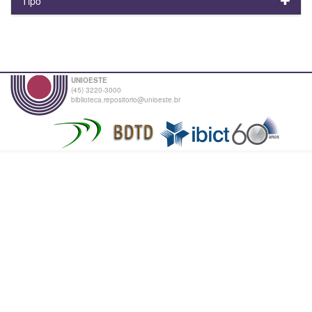
Tipo
UNIOESTE
(45) 3220-3000
biblioteca.repositorio@unioeste.br