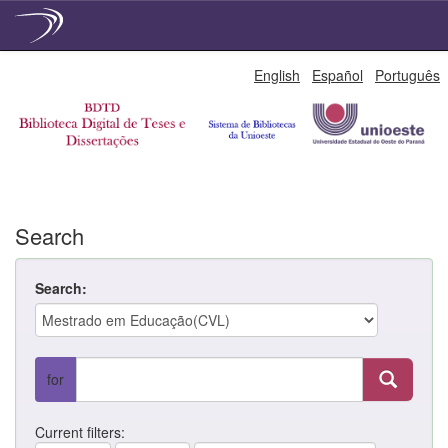
Skip
English
Español
Português
navigation
Search
Search:
for
Current filters: