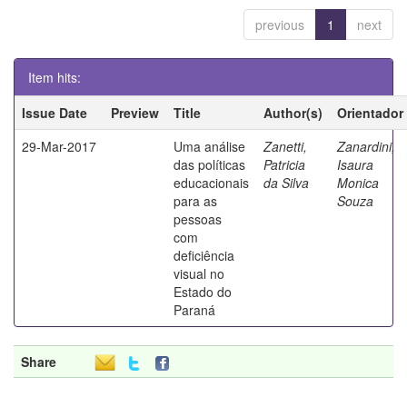
previous
1
next
Item hits:
Issue Date
Preview
Title
Author(s)
Orientador
29-Mar-2017
Uma análise
Zanetti,
Zanardini,
das políticas
Patricia
Isaura
educacionais
da Silva
Monica
para as
Souza
pessoas
com
deficiência
visual no
Estado do
Paraná
Share