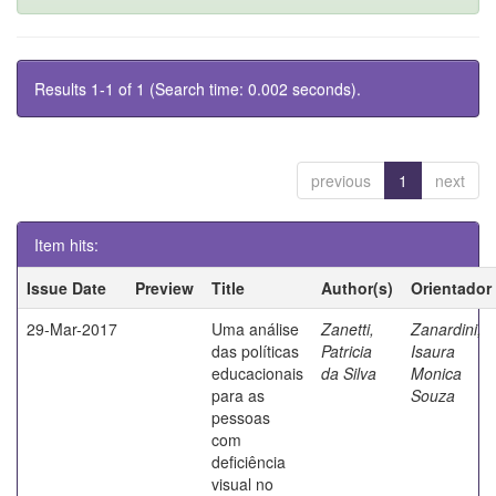
Results 1-1 of 1 (Search time: 0.002 seconds).
previous
1
next
Item hits:
Issue Date
Preview
Title
Author(s)
Orientador
29-Mar-2017
Uma análise
Zanetti,
Zanardini,
das políticas
Patricia
Isaura
educacionais
da Silva
Monica
para as
Souza
pessoas
com
deficiência
visual no