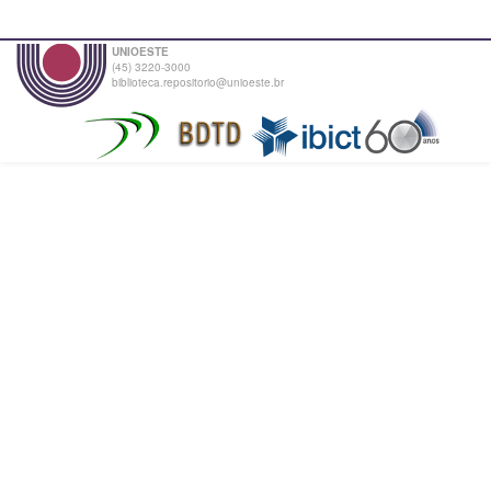
UNIOESTE
(45) 3220-3000
biblioteca.repositorio@unioeste.br