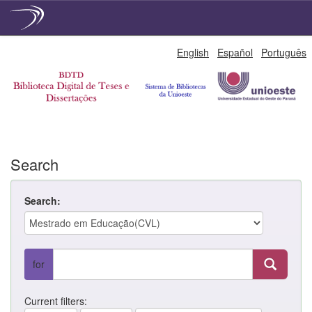
Skip
English
Español
Português
navigation
Search
Search:
for
Current filters: