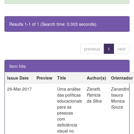
Results 1-1 of 1 (Search time: 0.003 seconds).
previous
1
next
Item hits:
Issue Date
Preview
Title
Author(s)
Orientador
29-Mar-2017
Uma análise
Zanetti,
Zanardini,
das políticas
Patricia
Isaura
educacionais
da Silva
Monica
para as
Souza
pessoas
com
deficiência
visual no