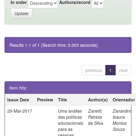
In order
Authors/record
Results 1-1 of 1 (Search time: 0.003 seconds).
previous
1
next
Item hits:
Issue Date
Preview
Title
Author(s)
Orientador
29-Mar-2017
Uma análise
Zanetti,
Zanardini,
das políticas
Patricia
Isaura
educacionais
da Silva
Monica
para as
Souza
pessoas