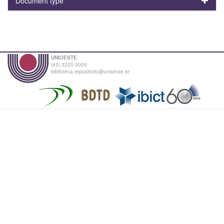
Document type
UNIOESTE
(45) 3220-3000
biblioteca.repositorio@unioeste.br