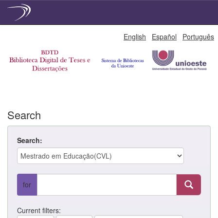
Skip
English
Español
Português
navigation
Search
Search:
for
Current filters: