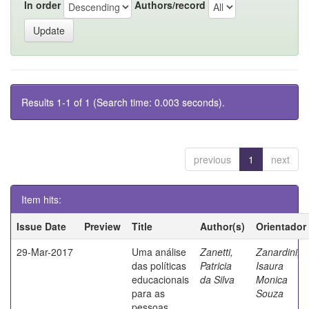
In order
Authors/record
Results 1-1 of 1 (Search time: 0.003 seconds).
previous
1
next
Item hits:
Issue Date
Preview
Title
Author(s)
Orientador
29-Mar-2017
Uma análise
Zanetti,
Zanardini,
das políticas
Patricia
Isaura
educacionais
da Silva
Monica
para as
Souza
pessoas