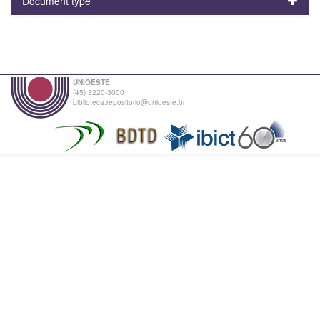
Document type
UNIOESTE
(45) 3220-3000
biblioteca.repositorio@unioeste.br