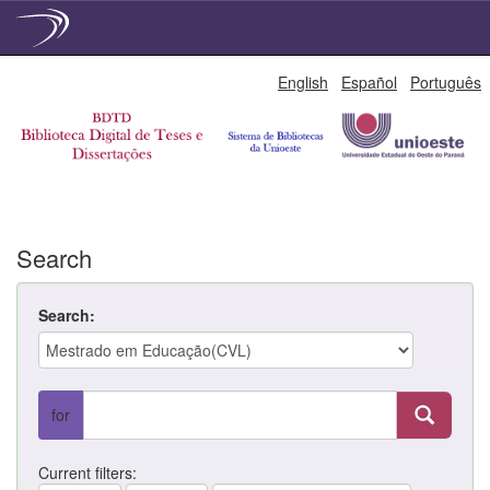
Skip
English
Español
Português
navigation
Search
Search:
for
Current filters: