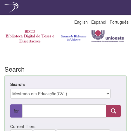
Skip
English
Español
Português
navigation
Search
Search:
for
Current filters: