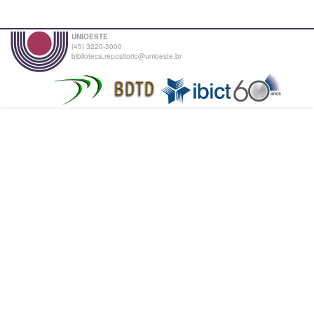
UNIOESTE
(45) 3220-3000
biblioteca.repositorio@unioeste.br