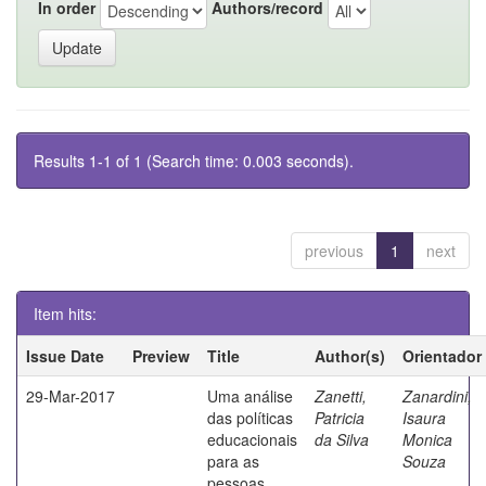
In order
Authors/record
Results 1-1 of 1 (Search time: 0.003 seconds).
previous
1
next
Item hits:
Issue Date
Preview
Title
Author(s)
Orientador
29-Mar-2017
Uma análise
Zanetti,
Zanardini,
das políticas
Patricia
Isaura
educacionais
da Silva
Monica
para as
Souza
pessoas