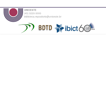
UNIOESTE
(45) 3220-3000
biblioteca.repositorio@unioeste.br