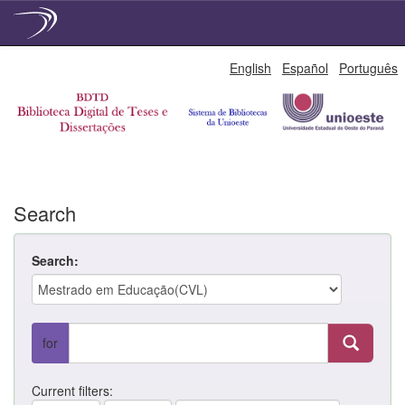
Skip
English
Español
Português
navigation
Search
Search:
for
Current filters: