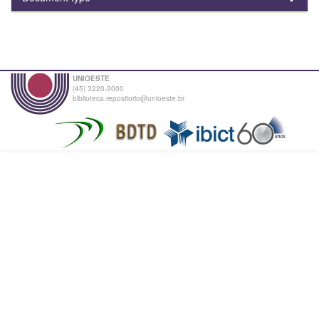
UNIOESTE
(45) 3220-3000
biblioteca.repositorio@unioeste.br