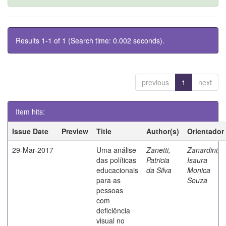
Results 1-1 of 1 (Search time: 0.002 seconds).
previous
1
next
Item hits:
Issue Date
Preview
Title
Author(s)
Orientador
29-Mar-2017
Uma análise
Zanetti,
Zanardini,
das políticas
Patricia
Isaura
educacionais
da Silva
Monica
para as
Souza
pessoas
com
deficiência
visual no