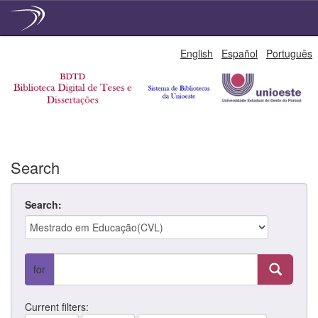
Skip
English
Español
Português
navigation
Search
Search:
for
Current filters: