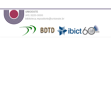
UNIOESTE
(45) 3220-3000
biblioteca.repositorio@unioeste.br