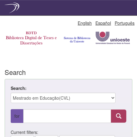
Skip
English
Español
Português
navigation
Search
Search:
for
Current filters: