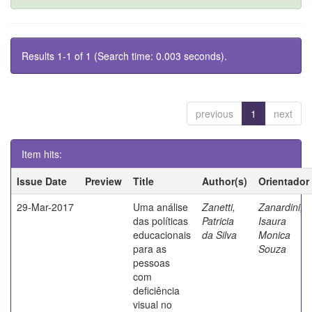
Results 1-1 of 1 (Search time: 0.003 seconds).
previous
1
next
Item hits:
Issue Date
Preview
Title
Author(s)
Orientador
29-Mar-2017
Uma análise
Zanetti,
Zanardini,
das políticas
Patricia
Isaura
educacionais
da Silva
Monica
para as
Souza
pessoas
com
deficiência
visual no