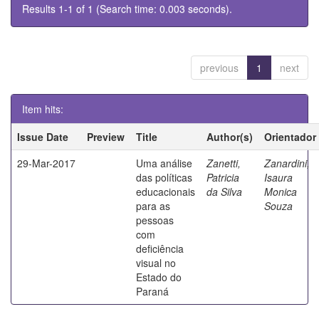
Results 1-1 of 1 (Search time: 0.003 seconds).
previous
1
next
Item hits:
Issue Date
Preview
Title
Author(s)
Orientador
29-Mar-2017
Uma análise
Zanetti,
Zanardini,
das políticas
Patricia
Isaura
educacionais
da Silva
Monica
para as
Souza
pessoas
com
deficiência
visual no
Estado do
Paraná