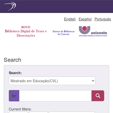
Skip
English
Español
Português
navigation
Search
Search:
for
Current filters: