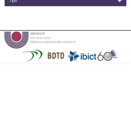
Tipo
UNIOESTE
(45) 3220-3000
biblioteca.repositorio@unioeste.br