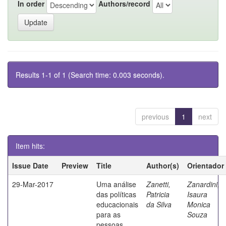
In order
Authors/record
Results 1-1 of 1 (Search time: 0.003 seconds).
previous
1
next
Item hits:
Issue Date
Preview
Title
Author(s)
Orientador
29-Mar-2017
Uma análise
Zanetti,
Zanardini,
das políticas
Patricia
Isaura
educacionais
da Silva
Monica
para as
Souza
pessoas