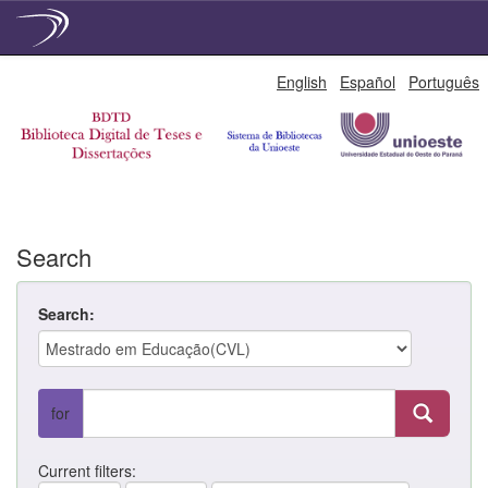
Skip
English
Español
Português
navigation
Search
Search:
for
Current filters: