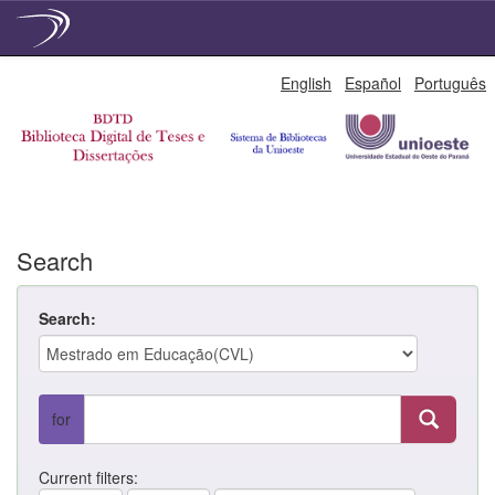
Skip
English
Español
Português
navigation
Search
Search:
for
Current filters: