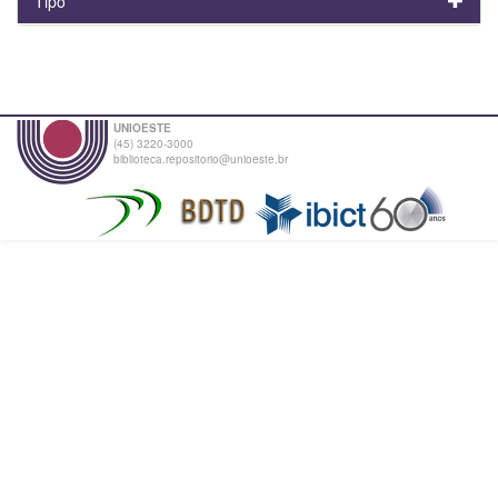
Tipo
UNIOESTE
(45) 3220-3000
biblioteca.repositorio@unioeste.br