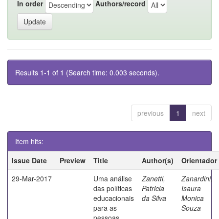
In order
Authors/record
Results 1-1 of 1 (Search time: 0.003 seconds).
previous
1
next
Item hits:
Issue Date
Preview
Title
Author(s)
Orientador
29-Mar-2017
Uma análise
Zanetti,
Zanardini,
das políticas
Patricia
Isaura
educacionais
da Silva
Monica
para as
Souza
pessoas