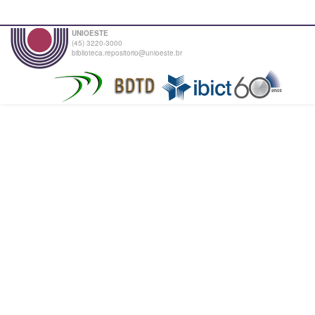
UNIOESTE
(45) 3220-3000
biblioteca.repositorio@unioeste.br