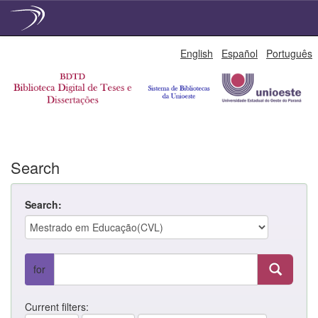
Skip
English
Español
Português
navigation
Search
Search:
for
Current filters: