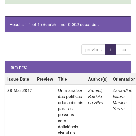
Results 1-1 of 1 (Search time: 0.002 seconds).
previous
1
next
Item hits:
Issue Date
Preview
Title
Author(s)
Orientador
29-Mar-2017
Uma análise
Zanetti,
Zanardini,
das políticas
Patricia
Isaura
educacionais
da Silva
Monica
para as
Souza
pessoas
com
deficiência
visual no