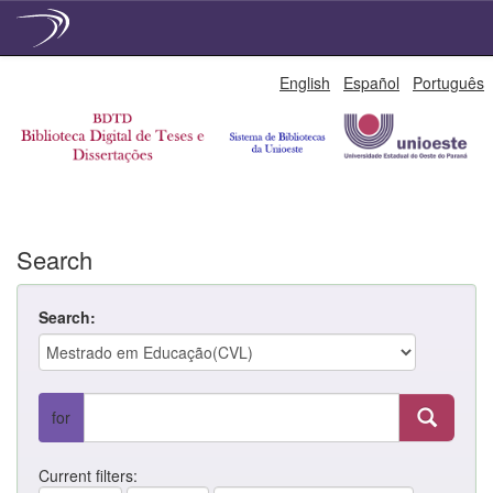
Skip
English
Español
Português
navigation
Search
Search:
for
Current filters: