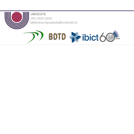
UNIOESTE
(45) 3220-3000
biblioteca.repositorio@unioeste.br