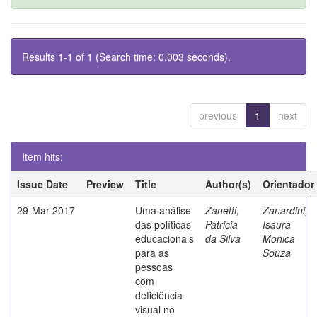
Results 1-1 of 1 (Search time: 0.003 seconds).
previous
1
next
Item hits:
Issue Date
Preview
Title
Author(s)
Orientador
29-Mar-2017
Uma análise
Zanetti,
Zanardini,
das políticas
Patricia
Isaura
educacionais
da Silva
Monica
para as
Souza
pessoas
com
deficiência
visual no