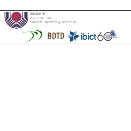
UNIOESTE
(45) 3220-3000
biblioteca.repositorio@unioeste.br