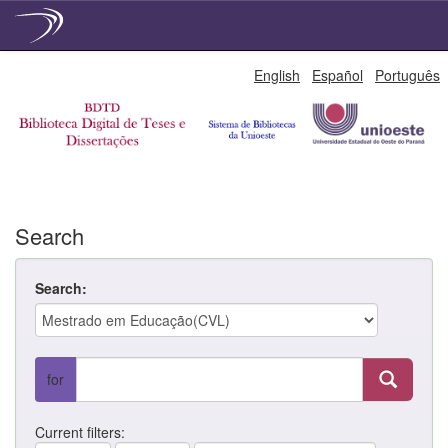
Skip
English
Español
Português
navigation
Search
Search:
for
Current filters: