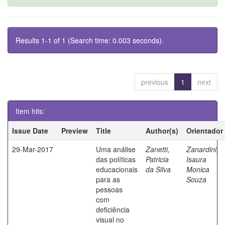
Results 1-1 of 1 (Search time: 0.003 seconds).
previous
1
next
Item hits:
Issue Date
Preview
Title
Author(s)
Orientador
29-Mar-2017
Uma análise
Zanetti,
Zanardini,
das políticas
Patricia
Isaura
educacionais
da Silva
Monica
para as
Souza
pessoas
com
deficiência
visual no