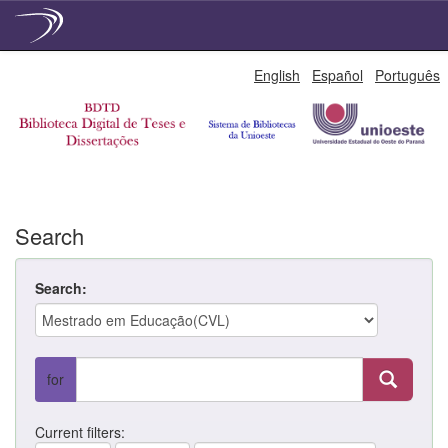
Skip
English
Español
Português
navigation
Search
Search:
for
Current filters: