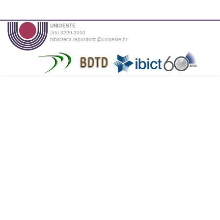
UNIOESTE
(45) 3220-3000
biblioteca.repositorio@unioeste.br