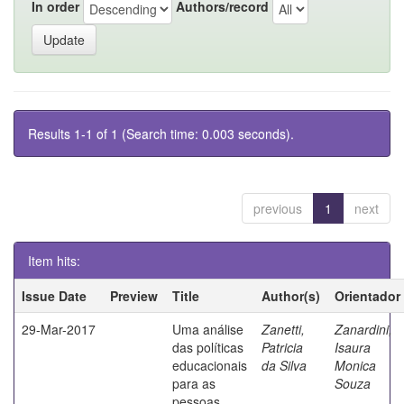
In order
Authors/record
Results 1-1 of 1 (Search time: 0.003 seconds).
previous
1
next
Item hits:
Issue Date
Preview
Title
Author(s)
Orientador
29-Mar-2017
Uma análise
Zanetti,
Zanardini,
das políticas
Patricia
Isaura
educacionais
da Silva
Monica
para as
Souza
pessoas