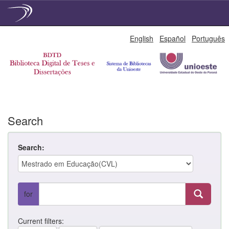
Skip
English
Español
Português
navigation
Search
Search:
for
Current filters: