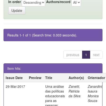
In order
Authors/record
Results 1-1 of 1 (Search time: 0.003 seconds).
previous
1
next
Item hits:
Issue Date
Preview
Title
Author(s)
Orientador
29-Mar-2017
Uma análise
Zanetti,
Zanardini,
das políticas
Patricia
Isaura
educacionais
da Silva
Monica
para as
Souza
pessoas