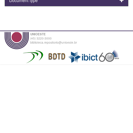
Document type
UNIOESTE
(45) 3220-3000
biblioteca.repositorio@unioeste.br