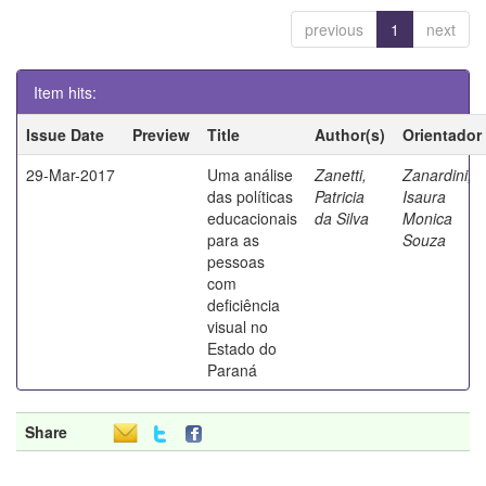
previous
1
next
Item hits:
Issue Date
Preview
Title
Author(s)
Orientador
29-Mar-2017
Uma análise
Zanetti,
Zanardini,
das políticas
Patricia
Isaura
educacionais
da Silva
Monica
para as
Souza
pessoas
com
deficiência
visual no
Estado do
Paraná
Share