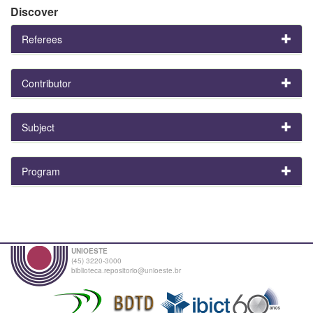
Discover
Referees
Contributor
Subject
Program
UNIOESTE
(45) 3220-3000
biblioteca.repositorio@unioeste.br