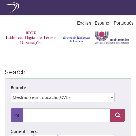
Skip
English
Español
Português
navigation
Search
Search:
for
Current filters: