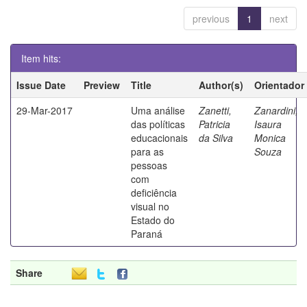
previous
1
next
Item hits:
Issue Date
Preview
Title
Author(s)
Orientador
29-Mar-2017
Uma análise
Zanetti,
Zanardini,
das políticas
Patricia
Isaura
educacionais
da Silva
Monica
para as
Souza
pessoas
com
deficiência
visual no
Estado do
Paraná
Share