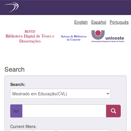
Skip
English
Español
Português
navigation
Search
Search:
for
Current filters: