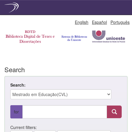
Skip
English
Español
Português
navigation
Search
Search:
for
Current filters: