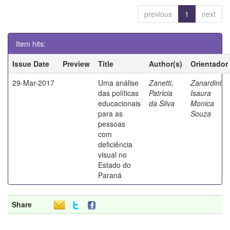
previous
1
next
Item hits:
Issue Date
Preview
Title
Author(s)
Orientador
29-Mar-2017
Uma análise
Zanetti,
Zanardini,
das políticas
Patricia
Isaura
educacionais
da Silva
Monica
para as
Souza
pessoas
com
deficiência
visual no
Estado do
Paraná
Share