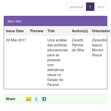
previous
1
next
Item hits:
Issue Date
Preview
Title
Author(s)
Orientador
29-Mar-2017
Uma análise
Zanetti,
Zanardini,
das políticas
Patricia
Isaura
educacionais
da Silva
Monica
para as
Souza
pessoas
com
deficiência
visual no
Estado do
Paraná
Share