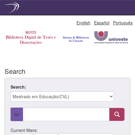
Skip
English
Español
Português
navigation
Search
Search:
for
Current filters: