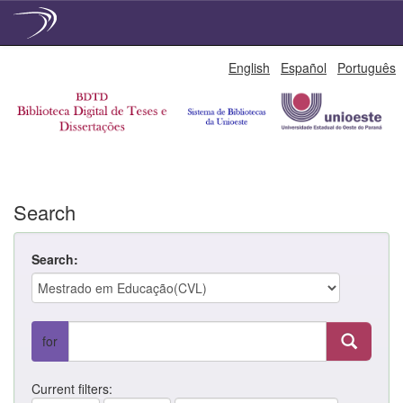
Skip
English
Español
Português
navigation
Search
Search:
for
Current filters: