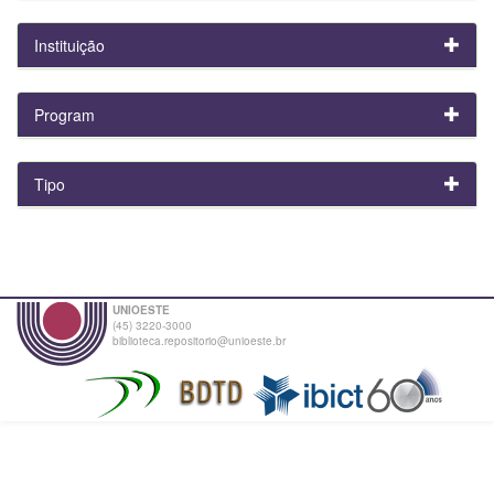
Instituição
Program
Tipo
UNIOESTE
(45) 3220-3000
biblioteca.repositorio@unioeste.br