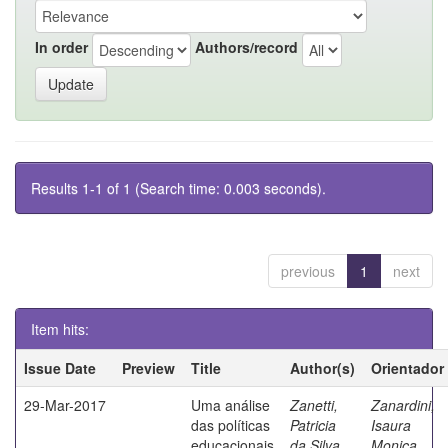
In order
Authors/record
Results 1-1 of 1 (Search time: 0.003 seconds).
previous
1
next
Item hits:
Issue Date
Preview
Title
Author(s)
Orientador
29-Mar-2017
Uma análise
Zanetti,
Zanardini,
das políticas
Patricia
Isaura
educacionais
da Silva
Monica