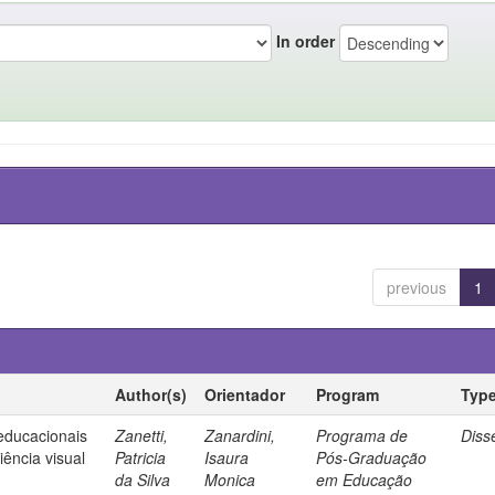
In order
previous
1
Author(s)
Orientador
Program
Typ
 educacionais
Zanetti,
Zanardini,
Programa de
Diss
ência visual
Patricia
Isaura
Pós-Graduação
da Silva
Monica
em Educação