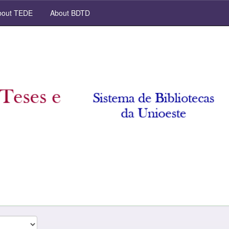
out TEDE
About BDTD