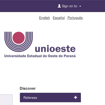
Sign on to:
English
Español
Português
Discover
Referees