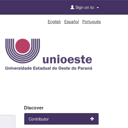
Sign on to:
English
Español
Português
Discover
Contributor