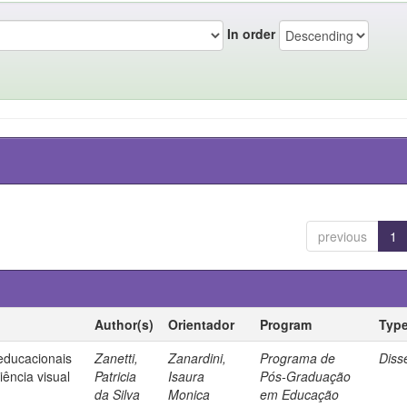
In order
previous
1
Author(s)
Orientador
Program
Typ
 educacionais
Zanetti,
Zanardini,
Programa de
Diss
ência visual
Patricia
Isaura
Pós-Graduação
da Silva
Monica
em Educação