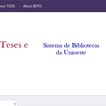
out TEDE
About BDTD