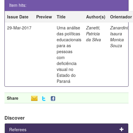
Item hits:
Issue Date
Preview
Title
Author(s)
Orientador
29-Mar-2017
Uma análise
Zanetti,
Zanardini,
das políticas
Patricia
Isaura
educacionais
da Silva
Monica
para as
Souza
pessoas
com
deficiência
visual no
Estado do
Paraná
Share
Discover
Referees