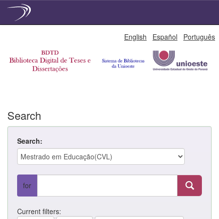
Skip
English
Español
Português
navigation
Search
Search:
for
Current filters: