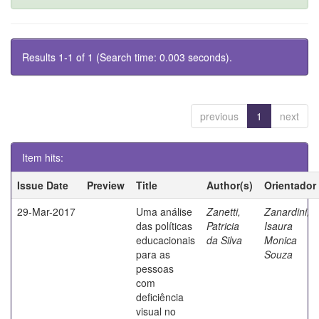
Results 1-1 of 1 (Search time: 0.003 seconds).
previous
1
next
Item hits:
Issue Date
Preview
Title
Author(s)
Orientador
29-Mar-2017
Uma análise
Zanetti,
Zanardini,
das políticas
Patricia
Isaura
educacionais
da Silva
Monica
para as
Souza
pessoas
com
deficiência
visual no