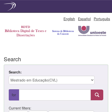
Skip
English
Español
Português
navigation
Search
Search:
for
Current filters: