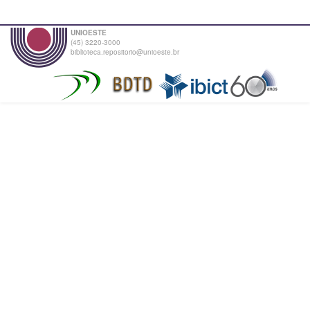
UNIOESTE
(45) 3220-3000
biblioteca.repositorio@unioeste.br