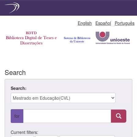
Skip
English
Español
Português
navigation
Search
Search:
for
Current filters: