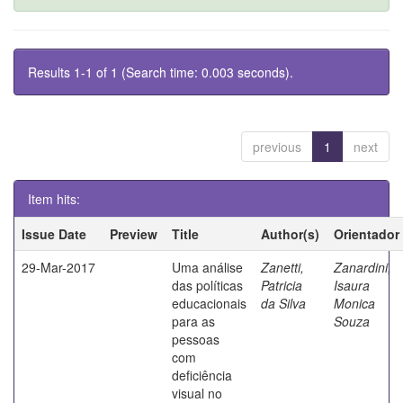
Results 1-1 of 1 (Search time: 0.003 seconds).
previous
1
next
Item hits:
Issue Date
Preview
Title
Author(s)
Orientador
29-Mar-2017
Uma análise
Zanetti,
Zanardini,
das políticas
Patricia
Isaura
educacionais
da Silva
Monica
para as
Souza
pessoas
com
deficiência
visual no