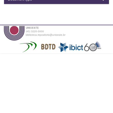
UNIOESTE
(45) 3220-3000
biblioteca.repositorio@unioeste.br