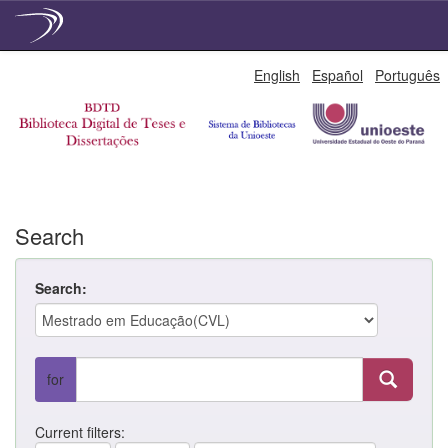
Skip
English
Español
Português
navigation
Search
Search:
for
Current filters: