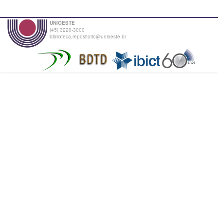
UNIOESTE
(45) 3220-3000
biblioteca.repositorio@unioeste.br