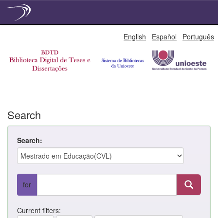
Skip
English
Español
Português
navigation
Search
Search:
for
Current filters: