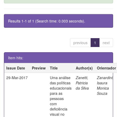
Results 1-1 of 1 (Search time: 0.003 seconds).
previous
1
next
Item hits:
Issue Date
Preview
Title
Author(s)
Orientador
29-Mar-2017
Uma análise
Zanetti,
Zanardini,
das políticas
Patricia
Isaura
educacionais
da Silva
Monica
para as
Souza
pessoas
com
deficiência
visual no