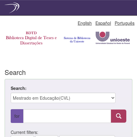
Skip
English
Español
Português
navigation
Search
Search:
for
Current filters: