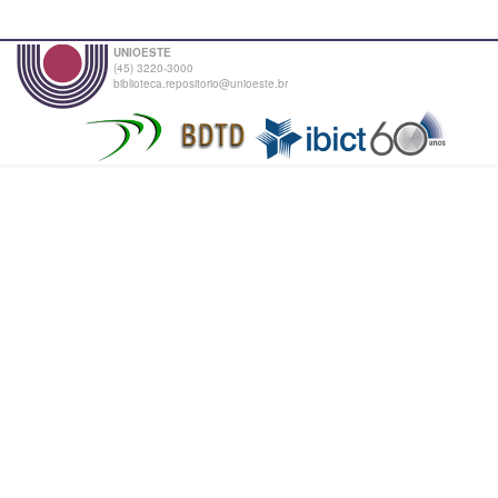
UNIOESTE
(45) 3220-3000
biblioteca.repositorio@unioeste.br