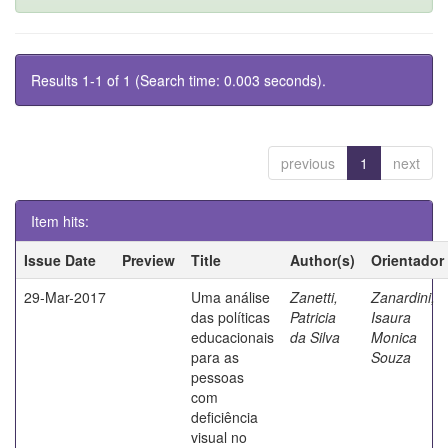
Results 1-1 of 1 (Search time: 0.003 seconds).
previous
1
next
Item hits:
Issue Date
Preview
Title
Author(s)
Orientador
29-Mar-2017
Uma análise
Zanetti,
Zanardini,
das políticas
Patricia
Isaura
educacionais
da Silva
Monica
para as
Souza
pessoas
com
deficiência
visual no