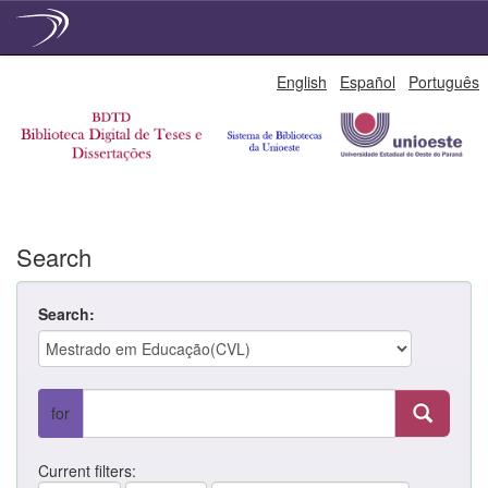
Skip
English
Español
Português
navigation
Search
Search:
for
Current filters: