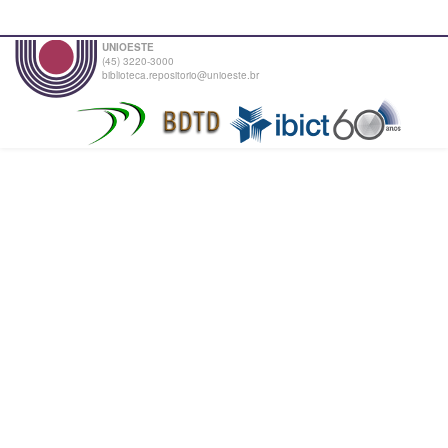
UNIOESTE
(45) 3220-3000
biblioteca.repositorio@unioeste.br