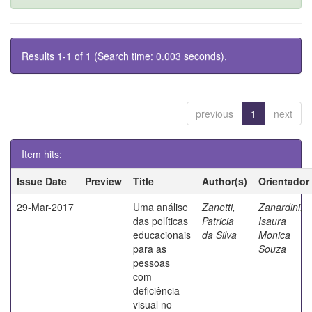
Results 1-1 of 1 (Search time: 0.003 seconds).
previous
1
next
Item hits:
Issue Date
Preview
Title
Author(s)
Orientador
29-Mar-2017
Uma análise
Zanetti,
Zanardini,
das políticas
Patricia
Isaura
educacionais
da Silva
Monica
para as
Souza
pessoas
com
deficiência
visual no