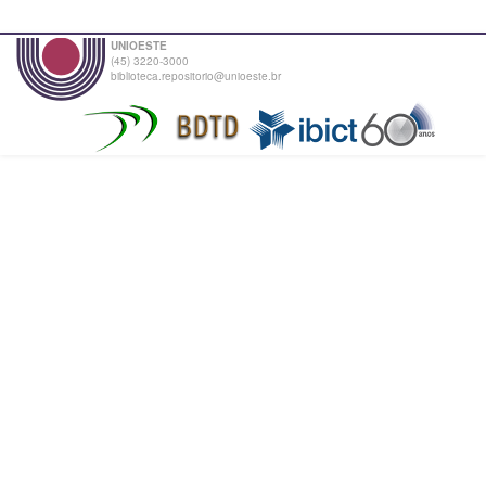
UNIOESTE
(45) 3220-3000
biblioteca.repositorio@unioeste.br