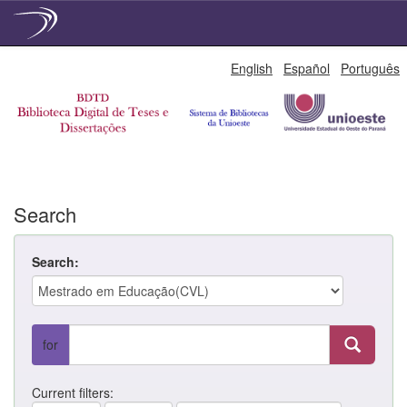
Skip
English
Español
Português
navigation
Search
Search:
for
Current filters: