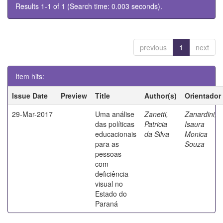
Results 1-1 of 1 (Search time: 0.003 seconds).
previous
1
next
Item hits:
Issue Date
Preview
Title
Author(s)
Orientador
29-Mar-2017
Uma análise
Zanetti,
Zanardini,
das políticas
Patricia
Isaura
educacionais
da Silva
Monica
para as
Souza
pessoas
com
deficiência
visual no
Estado do
Paraná