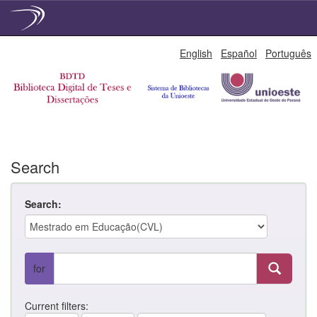
Skip
English
Español
Português
navigation
Search
Search:
for
Current filters: