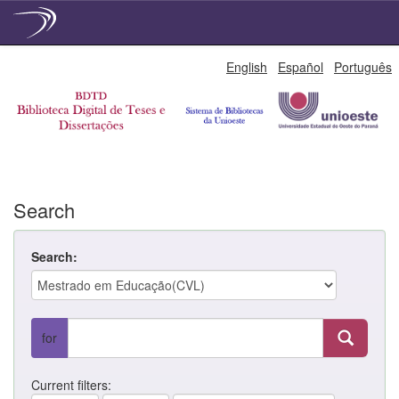
Skip
English
Español
Português
navigation
Search
Search:
for
Current filters: