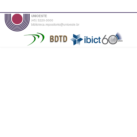
UNIOESTE
(45) 3220-3000
biblioteca.repositorio@unioeste.br