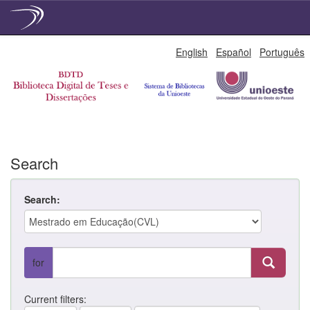
Skip
English
Español
Português
navigation
Search
Search:
for
Current filters: