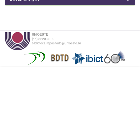
UNIOESTE
(45) 3220-3000
biblioteca.repositorio@unioeste.br