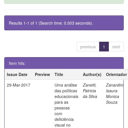
Results 1-1 of 1 (Search time: 0.003 seconds).
previous
1
next
Item hits:
Issue Date
Preview
Title
Author(s)
Orientador
29-Mar-2017
Uma análise
Zanetti,
Zanardini,
das políticas
Patricia
Isaura
educacionais
da Silva
Monica
para as
Souza
pessoas
com
deficiência
visual no