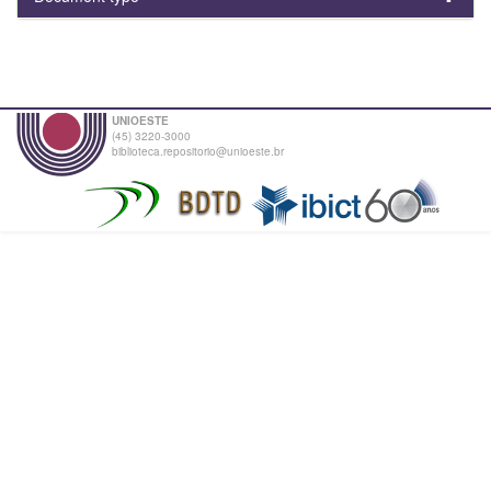
UNIOESTE
(45) 3220-3000
biblioteca.repositorio@unioeste.br