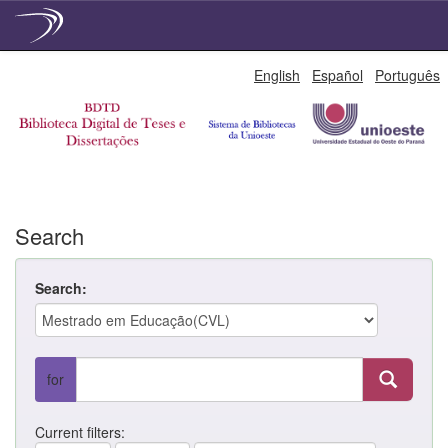
Skip
English
Español
Português
navigation
Search
Search:
for
Current filters: