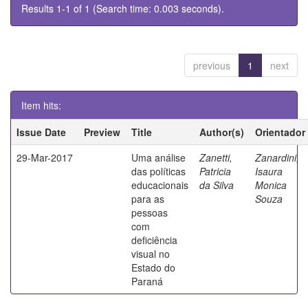
Results 1-1 of 1 (Search time: 0.003 seconds).
previous
1
next
Item hits:
Issue Date
Preview
Title
Author(s)
Orientador
29-Mar-2017
Uma análise
Zanetti,
Zanardini,
das políticas
Patricia
Isaura
educacionais
da Silva
Monica
para as
Souza
pessoas
com
deficiência
visual no
Estado do
Paraná