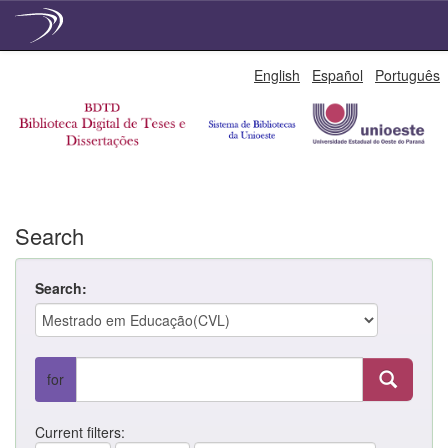
Skip
English
Español
Português
navigation
Search
Search:
for
Current filters: